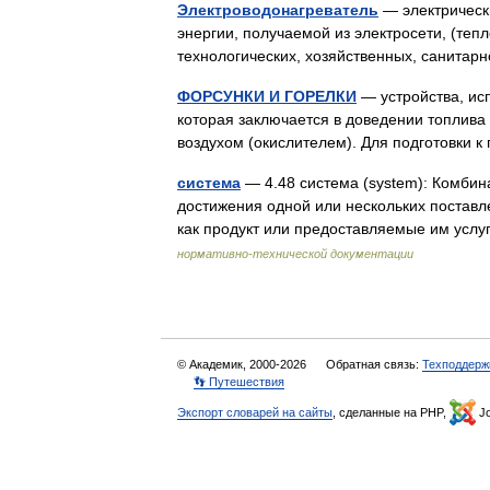
Электроводонагреватель
— электрически
энергии, получаемой из электросети, (теп
технологических, хозяйственных, санита
ФОРСУНКИ И ГОРЕЛКИ
— устройства, исп
которая заключается в доведении топлива 
воздухом (окислителем). Для подготовки
система
— 4.48 система (system): Комби
достижения одной или нескольких постав
как продукт или предоставляемые им усл
нормативно-технической документации
© Академик, 2000-2026
Обратная связь:
Техподдерж
👣 Путешествия
Экспорт словарей на сайты
, сделанные на PHP,
Jo