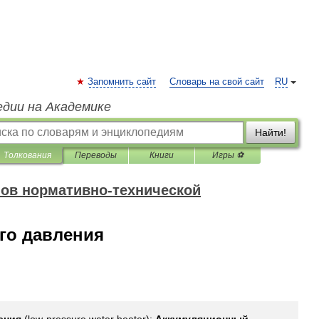
Запомнить сайт
Словарь на свой сайт
RU
едии на Академике
Найти!
Толкования
Переводы
Книги
Игры ⚽
ов нормативно-технической
го давления