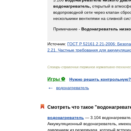
3
.
106
водонагреватель
низкого
давл
водонагреватель
,
открытый
в
атмосф
водопроводной
сети
через
клапан
сбро
несколькими
вентилями
на
сливной
сис
Примечание
-
Водонагреватель
низко
Источник:
ГОСТ
Р
52161
.
2
.
21
-
2006:
Безопа
2
.
21
.
Частные
требования
для
аккумуляци
Словарь
-
справочник
терминов
нормативно
-
техничес
Игры ⚽
Нужно решить контрольную?
водонагреватель
Смотреть что такое "водонагреват
водонагреватель
— 3.104 водонагреватель
Аккумуляционный водонагреватель, имеющ
давлением из резервуара, который встро