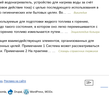
й водонагреватель, устройство для нагрева воды за счёт
ловое действие тока) с целью последующего использования в
рно гигиенических или бытовых целях. Во… …
Википедия
ользуемые для подготовки жидкого топлива к горению,
до такого состояния, в котором оно легко перемешивается с
 к горению топливо измельчается путем… …
Энциклопедия Кольера
нация взаимодействующих элементов, организованных для
ленных целей. Примечание 1 Система может рассматриваться
уги. Примечание 2 На практике… …
Словарь-справочник терминов
ка
,
Реклама на сайте
18+
omla,
Drupal,
WordPress, MODx.