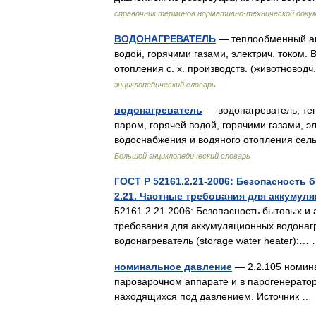
справочник терминов нормативно-технической доку
ВОДОНАГРЕВАТЕЛЬ
— теплообменный апп
водой, горячими газами, электрич. током.
отопления с. х. производств. (животнов
энциклопедический словарь
водонагреватель
— водонагреватель, те
паром, горячей водой, горячими газами, э
водоснабжения и водяного отопления се
Большой энциклопедический словарь
ГОСТ Р 52161.2.21-2006: Безопасность
2.21. Частные требования для аккумул
52161.2.21 2006: Безопасность бытовых и 
требования для аккумуляционных водонаг
водонагреватель (storage water heater):
номинальное давление
— 2.2.105 номин
пароварочном аппарате и в парогенератор
находящихся под давлением. Источник 