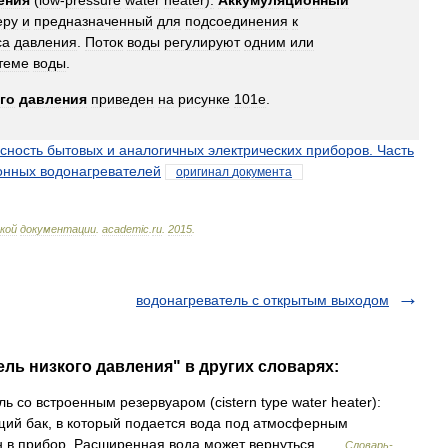
ения
(
low
-
pressure
water
heater
)
:
Аккумуляционный
еру
и
предназначенный
для
подсоединения
к
са
давления
.
Поток
воды
регулируют
одним
или
теме
воды
.
го
давления
приведен
на
рисунке
101е
.
сность
бытовых
и
аналогичных
электрических
приборов
.
Часть
онных
водонагревателей
оригинал
документа
кой
документации
.
academic
.
ru
.
2015
.
водонагреватель с открытым выходом
ель низкого давления" в других словарях:
 со встроенным резервуаром (cistern type water heater):
ий бак, в который подается вода под атмосферным
ен в прибор. Расширенная вода может вернуться …
Словарь-