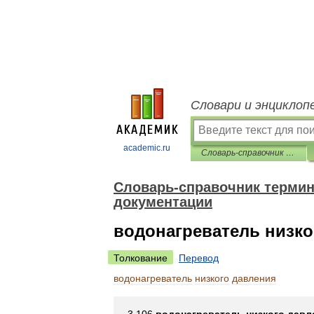
Словари и энциклоп
academic.ru
Словарь-справочник терминов нормативно-технической документации
Словарь-справочник термин
документации
водонагреватель низко
Толкование
Перевод
водонагреватель
низкого
давления